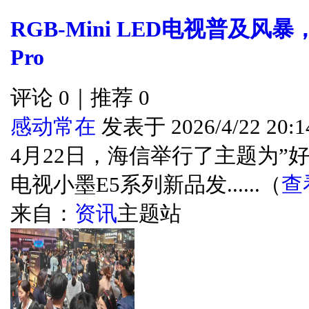
RGB-Mini LED电视普及风
Pro
评论 0｜推荐 0
感动常在
发表于 2026/4/22 20:1
4月22日，海信举行了主题为”好
电视小墨E5系列新品发......（
查
来自：
资讯
主题站