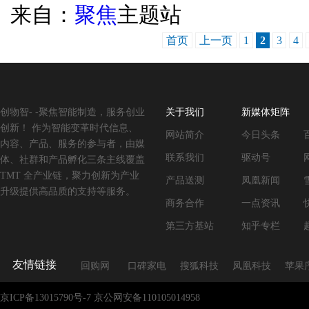
来自：
聚焦
主题站
首页
上一页
1
2
3
4
创物智- -聚焦智能制造，服务创业
关于我们
新媒体矩阵
创新！ 作为智能变革时代信息、
网站简介
今日头条
内容、产品、服务的参与者，由媒
联系我们
驱动号
体、社群和产品孵化三条主线覆盖
TMT 全产业链，聚力创新为产业
产品送测
凤凰新闻
升级提供高品质的支持等服务。
商务合作
一点资讯
第三方基站
知乎专栏
友情链接
回购网
口碑家电
搜狐科技
凤凰科技
苹果
京ICP备13015790号-7
京公网安备110105014958