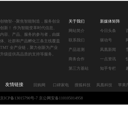
创物智- -聚焦智能制造，服务创业
关于我们
新媒体矩阵
创新！ 作为智能变革时代信息、
网站简介
今日头条
内容、产品、服务的参与者，由媒
联系我们
驱动号
体、社群和产品孵化三条主线覆盖
TMT 全产业链，聚力创新为产业
产品送测
凤凰新闻
升级提供高品质的支持等服务。
商务合作
一点资讯
第三方基站
知乎专栏
友情链接
回购网
口碑家电
搜狐科技
凤凰科技
苹果
京ICP备13015790号-7
京公网安备110105014958