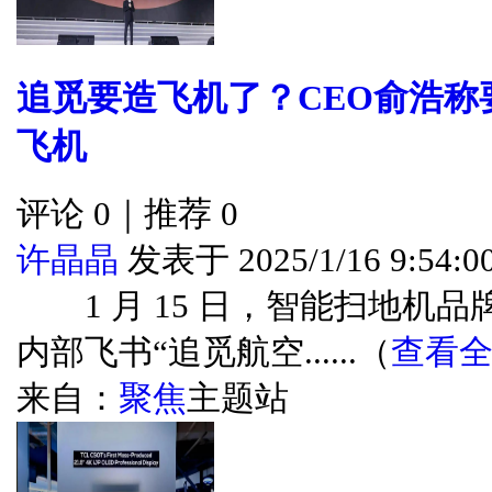
追觅要造飞机了？CEO俞浩称
飞机
评论 0｜推荐 0
许晶晶
发表于 2025/1/16 9:54:0
1 月 15 日，智能扫地机品牌
内部飞书“追觅航空......（
查看
来自：
聚焦
主题站