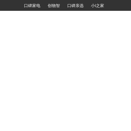
口碑家电
创物智
口碑亲选
小i之家