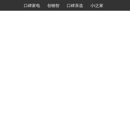
口碑家电
创物智
口碑亲选
小i之家